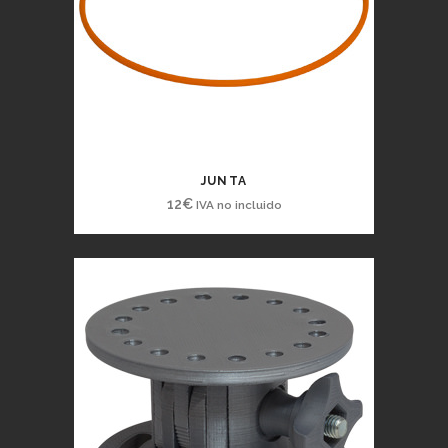
JUNTA
12
€
IVA no incluido