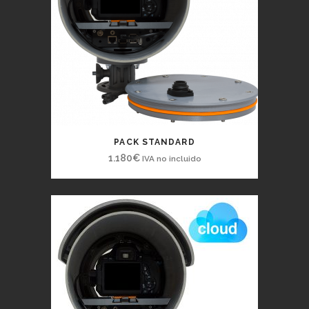
PACK STANDARD
1.180
€
IVA no incluido