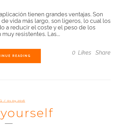
aplicación tienen grandes ventajas. Son
de vida más largo, son ligeros, lo cual los
a reducir el coste y el peso de los
uy resistentes. Las...
0
Likes
Share
INUE READING
G
/ 01.09.2016
 yourself