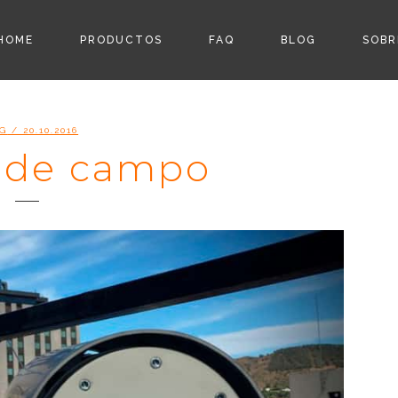
HOME
PRODUCTOS
FAQ
BLOG
SOBR
G
/ 20.10.2016
 de campo