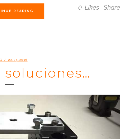
0
Likes
Share
INUE READING
G
/ 22.09.2016
 soluciones…