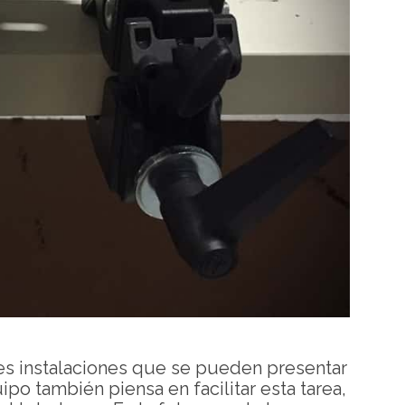
les instalaciones que se pueden presentar
po también piensa en facilitar esta tarea,