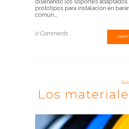
diseñando los soportes adaptados a
prototipos para instalación en baran
común...
0 Comments
CONT
BLO
Los material