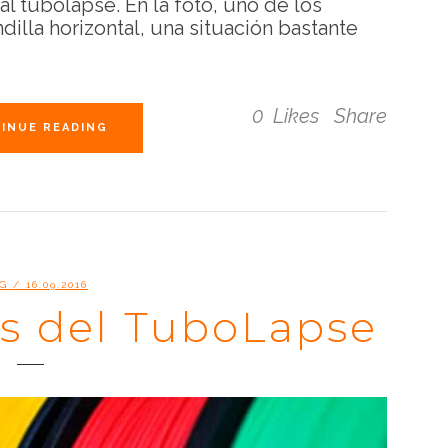
l tubolapse. En la foto, uno de los
dilla horizontal, una situación bastante
0
Likes
Share
INUE READING
G
/ 16.09.2016
es del TuboLapse